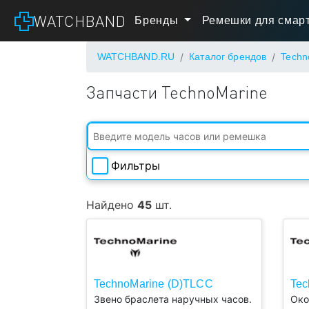
WATCHBAND
Бренды
Ремешки для смарт
WATCHBAND.RU
Каталог брендов
Techn
Запчасти TechnoMarine
Фильтры
Ширина
Найдено
45
шт.
Длина
Есть в
TechnoMarine (D)TLCC
Tec
наличии
Звено браслета наручных часов.
Око