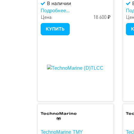
В наличии
В
Подробнее...
Под
Цена:
18 600 ₽
Цен
КУПИТЬ
К
TechnoMarine TMY
Tec