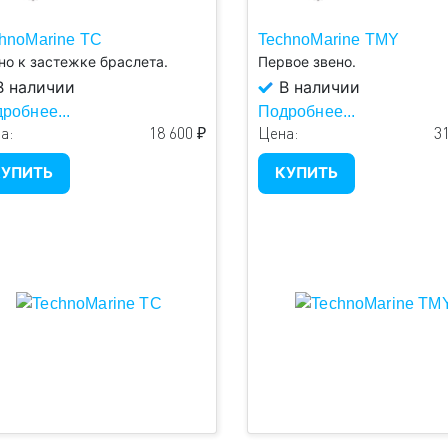
hnoMarine TC
TechnoMarine TMY
но к застежке браслета.
Первое звено.
 наличии
В наличии
робнее...
Подробнее...
а:
18 600 ₽
Цена:
31
УПИТЬ
КУПИТЬ