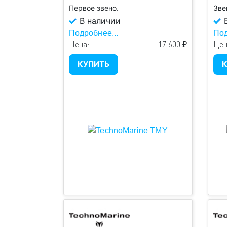
Первое звено.
Зве
В наличии
В
Подробнее...
Под
Цена:
17 600 ₽
Цен
КУПИТЬ
К