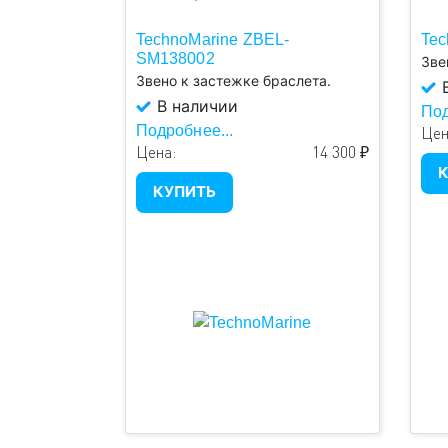
TechnoMarine ZBEL-
Tec
SM138002
Зве
Звено к застежке браслета.
В
В наличии
Под
Подробнее...
Цен
Цена:
14 300 ₽
К
КУПИТЬ