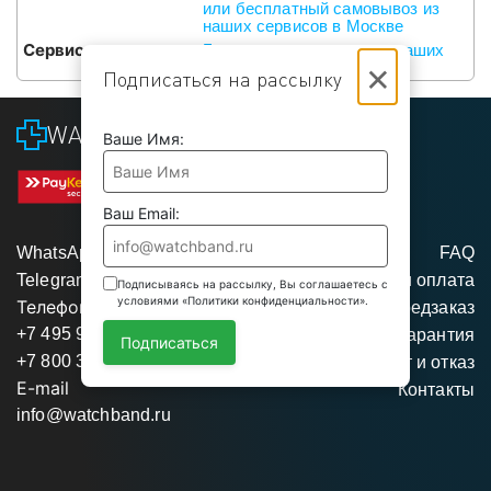
или бесплатный самовывоз из
наших сервисов в Москве
Сервис
Бесплатная установка в наших
×
сервисах в Москве
Подписаться на рассылку
WATCHBAND
Ваше Имя:
Ваш Email:
WhatsApp
FAQ
Telegram
Доставка и оплата
Подписываясь на рассылку, Вы соглашаетесь с
условиями «Политики конфиденциальности».
Телефоны
Предзаказ
+7 495 975 95 35
Гарантия
Подписаться
+7 800 350 34 04
Возврат и отказ
E-mail
Контакты
info@watchband.ru