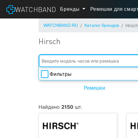
WATCHBAND
Бренды
Ремешки для смарт
WATCHBAND.RU
Каталог брендов
Hirsc
Hirsch
Фильтры
Ширина
Ремешки
Длина
Найдено
2150
шт.
Есть в
наличии