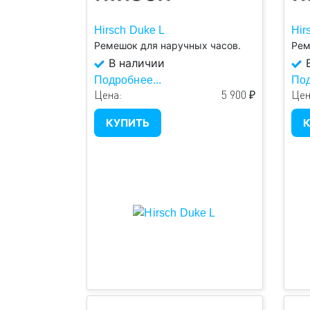
Hirsch Duke L
Hir
Ремешок для наручных часов.
Рем
В наличии
В
Подробнее...
Под
Цена:
5 900 ₽
Цен
КУПИТЬ
К