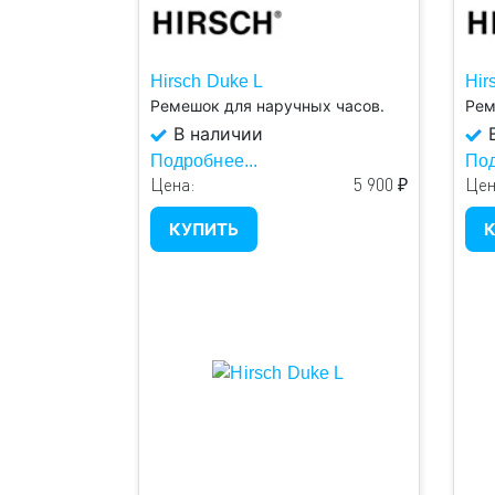
Hirsch Duke L
Hir
Ремешок для наручных часов.
Рем
В наличии
В
Подробнее...
Под
Цена:
5 900 ₽
Цен
КУПИТЬ
К