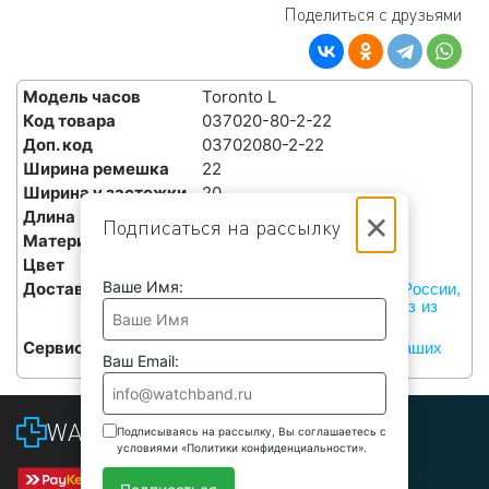
Поделиться с друзьями
Модель часов
Toronto L
Код товара
037020-80-2-22
Доп. код
03702080-2-22
Ширина ремешка
22
Ширина у застежки
20
×
Длина
L
Подписаться на рассылку
Материал
Кожа теленка
Цвет
Синий
Ваше Имя:
Доставка
Курьерами СДЭК по всей России,
или бесплатный самовывоз из
наших сервисов в Москве
Сервис
Бесплатная установка в наших
Ваш Email:
сервисах в Москве
WATCHBAND
Подписываясь на рассылку, Вы соглашаетесь с
условиями «Политики конфиденциальности».