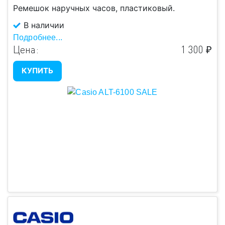
Ремешок наручных часов, пластиковый.
Цвет
В наличии
Подробнее...
Есть в
Цена:
1 300 ₽
Подобрать
наличии
КУПИТЬ