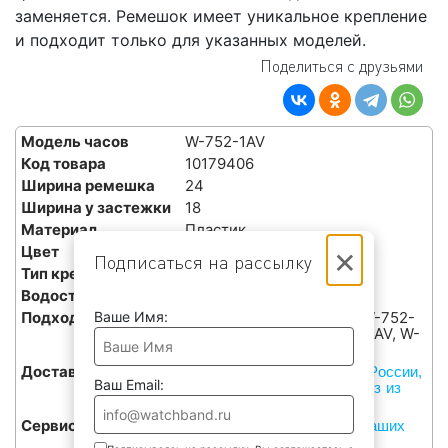
заменяется. Ремешок имеет уникальное крепление
и подходит только для указанных моделей.
Поделиться с друзьями
Модель часов
W-752-1AV
Код товара
10179406
Ширина ремешка
24
Ширина у застежки
18
Материал
Пластик
×
Цвет
Черный
Подписаться на рассылку
Тип крепления
Уникальное
Водостойкость
ДА
Ваше Имя:
Подходит для часов
W-752-1AV, W-752-2BV, W-752-
4BV, W-752-9BV, W-753-1AV, W-
753-1AV/, W-755-1AV
Доставка
Курьерами СДЭК по всей России,
Ваш Email:
или бесплатный самовывоз из
наших сервисов в Москве
Сервис
Бесплатная установка в наших
сервисах в Москве