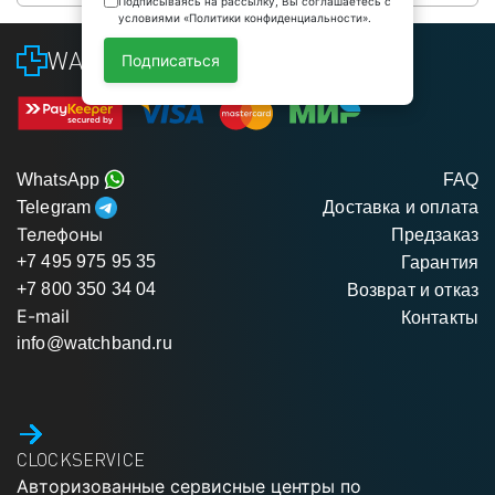
Подписываясь на рассылку, Вы соглашаетесь с
условиями «Политики конфиденциальности».
WATCHBAND
Подписаться
WhatsApp
FAQ
Telegram
Доставка и оплата
Телефоны
Предзаказ
+7 495 975 95 35
Гарантия
+7 800 350 34 04
Возврат и отказ
E-mail
Контакты
info@watchband.ru
CLOCKSERVICE
Авторизованные сервисные центры по