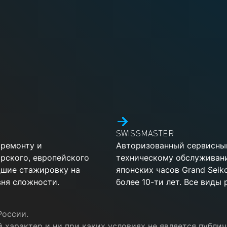
SWISSMASTER
 ремонту и
Авторизованный сервисный
рского, европейского
техническому обслуживан
дшие стажировку на
японских часов Grand Sei
ня сложности.
более 10-ти лет. Все виды
России.
 характер и ни при каких условиях не является публ