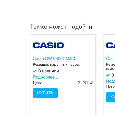
Также может подойти
Casio GW-9400CMJ-3
Casi
Ремешок наручных часов.
Реме
плас
В наличии
В
Подробнее...
Подр
Цена:
31 200 ₽
Цена
КУПИТЬ
К