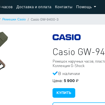
-часов
Доставка и оплата
Контакты
Помощь
Ремешки Casio
Casio GW-9400-3
Casio
GW-94
Ремешок наручных часов, плас
Коллекция G-Shock
В наличии
Цена:
5 900
₽
КУПИТЬ