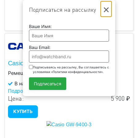
×
Подписаться на рассылку
Ваше Имя:
Ваш Email:
Casio GW-9400-3
Подписываясь на рассылку, Вы соглашаетесь с
Ремешок наручных часов, пластиковый.
условиями «Политики конфиденциальности».
В наличии
Подписаться
Подробнее...
Цена:
5 900 ₽
КУПИТЬ