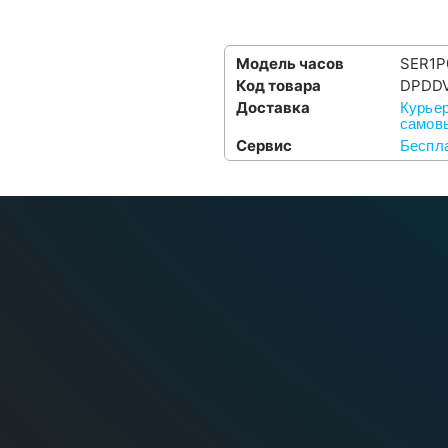
Модель часов
SER1P
Код товара
DPDD
Доставка
Курьер
самовы
Сервис
Беспла