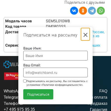
Поделиться с друзьями
Модель часов
SEM5L010W8
Код товара
DM0803SS
×
Доставка
Курьерами СДЭК по всей России,
Подписаться на рассылку
или бесплатный самовывоз из
наших сервисов в Москве
Сервис
Бесплатная установка в наших
Ваше Имя:
сервисах в Москве
WATCHBAND
Ваш Email:
Подписываясь на рассылку, Вы соглашаетесь с
условиями «Политики конфиденциальности».
WhatsApp
FAQ
Подписаться
Telegram
Доставка и оплата
Телефоны
Предзаказ
+7 495 975 95 35
Гарантия