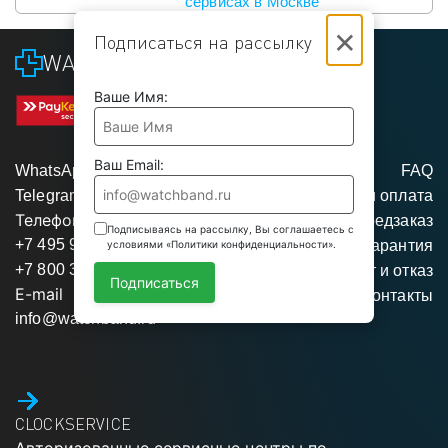
сервисах в Москве
×
Подписаться на рассылку
WATCHBAND
Ваше Имя:
Ваш Email:
WhatsApp
FAQ
Telegram
Доставка и оплата
Телефоны
Предзаказ
Подписываясь на рассылку, Вы соглашаетесь с
+7 495 975 95 35
Гарантия
условиями «Политики конфиденциальности».
+7 800 350 34 04
Возврат и отказ
Подписаться
E-mail
Контакты
info@watchband.ru
CLOCKSERVICE