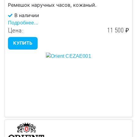
Ремешок наручных часов, кожаный.
Цвет
В наличии
Подробнее...
Есть в
Цена:
11 500 ₽
Подобрать
наличии
КУПИТЬ