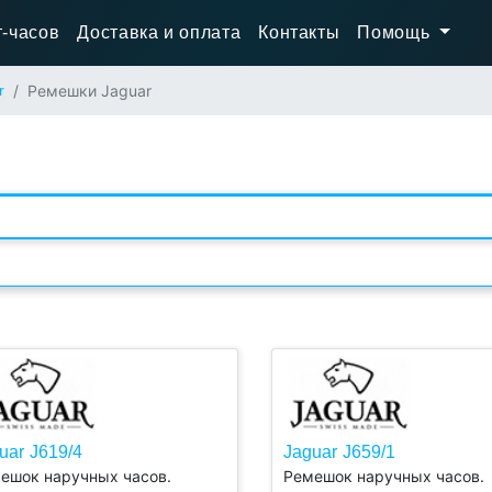
-часов
Доставка и оплата
Контакты
Помощь
r
Ремешки Jaguar
Материал
Цвет
uar J619/4
Jaguar J659/1
ешок наручных часов.
Ремешок наручных часов.