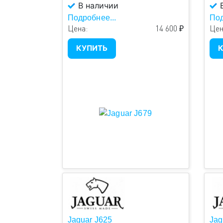
В наличии
В
Подробнее...
Под
Цена:
14 600 ₽
Цен
КУПИТЬ
К
Jaguar J625
Jag