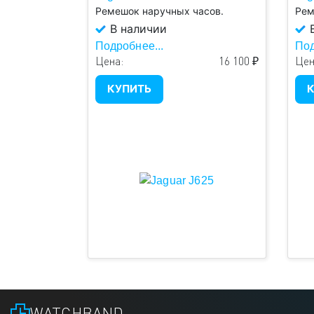
Ремешок наручных часов.
Рем
В наличии
В
Подробнее...
Под
Цена:
16 100 ₽
Цен
КУПИТЬ
К
WATCHBAND