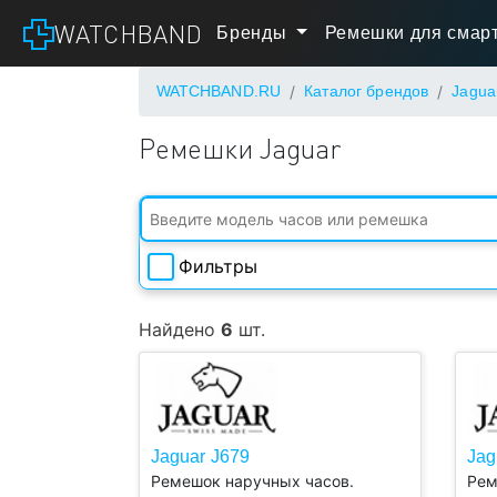
WATCHBAND
Бренды
Ремешки для смарт
WATCHBAND.RU
Каталог брендов
Jagua
Ремешки Jaguar
Фильтры
Ширина
Найдено
6
шт.
Длина
Есть в
Jaguar J679
Jag
наличии
Ремешок наручных часов.
Рем