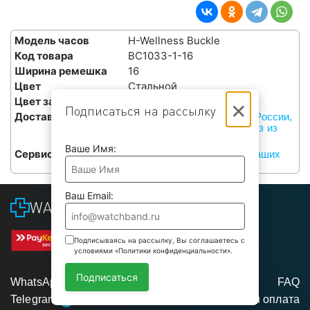
Модель часов
H-Wellness Buckle
Код товара
BC1033-1-16
Ширина ремешка
16
Цвет
Стальной
×
Цвет застежки
Золотой
Подписаться на рассылку
Доставка
Курьерами СДЭК по всей России,
или бесплатный самовывоз из
наших сервисов в Москве
Ваше Имя:
Сервис
Бесплатная установка в наших
сервисах в Москве
Ваш Email:
WATCHBAND
Подписываясь на рассылку, Вы соглашаетесь с
условиями «Политики конфиденциальности».
Подписаться
WhatsApp
FAQ
Telegram
Доставка и оплата