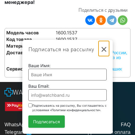
менеджера!
Поделиться с друзьями
Модель часов
1600.1537
Код товара
1600.1537
×
Материал
Каучук
Подписаться на рассылку
Доставка
Курьерами СДЭК по всей России,
или бесплатный самовывоз из
наших сервисов в Москве
Ваше Имя:
Сервис
Бесплатная установка в наших
сервисах в Москве
Ваш Email:
WATCHBAND
Подписываясь на рассылку, Вы соглашаетесь с
условиями «Политики конфиденциальности».
Подписаться
WhatsApp
FAQ
Telegram
Доставка и оплата