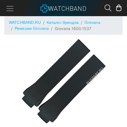
WATCHBAND
WATCHBAND.RU
Каталог брендов
Grovana
Ремешки Grovana
Grovana 1600.1537