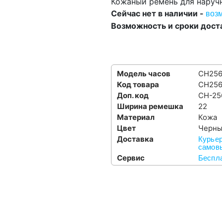
Кожаный ремень для наручны
Сейчас нет в наличии -
воз
Возможность и сроки дост
Модель часов
CH25
Код товара
CH25
Доп. код
CH-25
Ширина ремешка
22
Материал
Кожа
Цвет
Черн
Доставка
Курьер
самовы
Сервис
Беспла