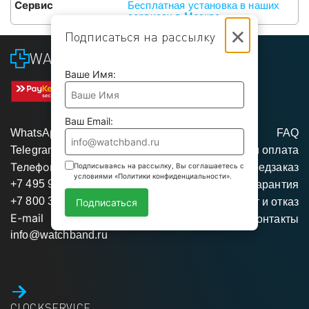
Сервис
Бесплатная установка в наших
сервисах в Москве
×
Подписаться на рассылку
WATCHBAND
Ваше Имя:
Ваш Email:
WhatsApp
FAQ
Telegram
Доставка и оплата
Телефоны
Подписываясь на рассылку, Вы соглашаетесь с
Предзаказ
условиями «Политики конфиденциальности».
+7 495 975 95 35
Гарантия
+7 800 350 34 04
Возврат и отказ
Подписаться
E-mail
Контакты
info@watchband.ru
CLOCKSERVICE