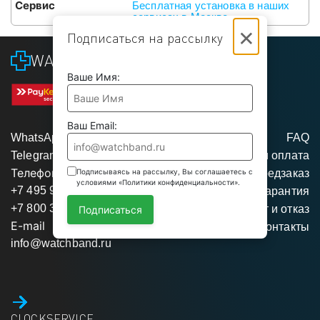
Сервис
Бесплатная установка в наших
сервисах в Москве
×
Подписаться на рассылку
WATCHBAND
Ваше Имя:
Ваш Email:
WhatsApp
FAQ
Telegram
Доставка и оплата
Телефоны
Подписываясь на рассылку, Вы соглашаетесь с
Предзаказ
условиями «Политики конфиденциальности».
+7 495 975 95 35
Гарантия
+7 800 350 34 04
Возврат и отказ
Подписаться
E-mail
Контакты
info@watchband.ru
CLOCKSERVICE