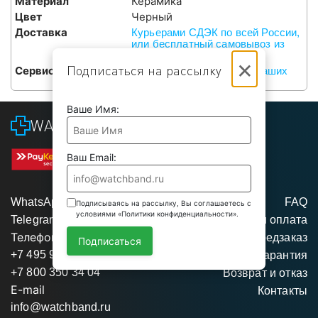
Материал
Керамика
Цвет
Черный
Доставка
Курьерами СДЭК по всей России,
или бесплатный самовывоз из
наших сервисов в Москве
×
Подписаться на рассылку
Сервис
Бесплатная установка в наших
сервисах в Москве
Ваше Имя:
WATCHBAND
Ваш Email:
WhatsApp
FAQ
Подписываясь на рассылку, Вы соглашаетесь с
условиями «Политики конфиденциальности».
Telegram
Доставка и оплата
Телефоны
Предзаказ
Подписаться
+7 495 975 95 35
Гарантия
+7 800 350 34 04
Возврат и отказ
E-mail
Контакты
info@watchband.ru