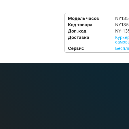
Модель часов
NY135
Код товара
NY135
Доп. код
NY-13
Доставка
Курьер
самовы
Сервис
Беспла