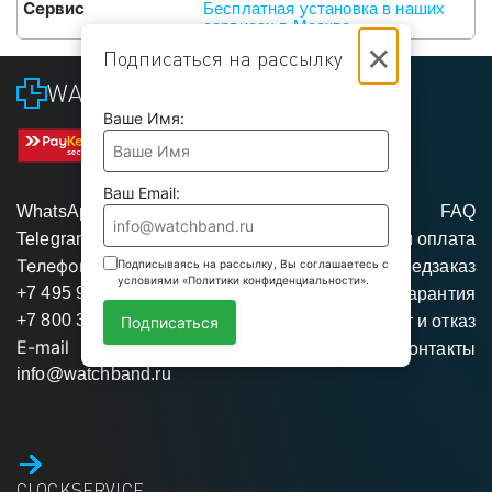
Сервис
Бесплатная установка в наших
сервисах в Москве
×
Подписаться на рассылку
WATCHBAND
Ваше Имя:
Ваш Email:
WhatsApp
FAQ
Telegram
Доставка и оплата
Телефоны
Подписываясь на рассылку, Вы соглашаетесь с
Предзаказ
условиями «Политики конфиденциальности».
+7 495 975 95 35
Гарантия
+7 800 350 34 04
Возврат и отказ
Подписаться
E-mail
Контакты
info@watchband.ru
CLOCKSERVICE