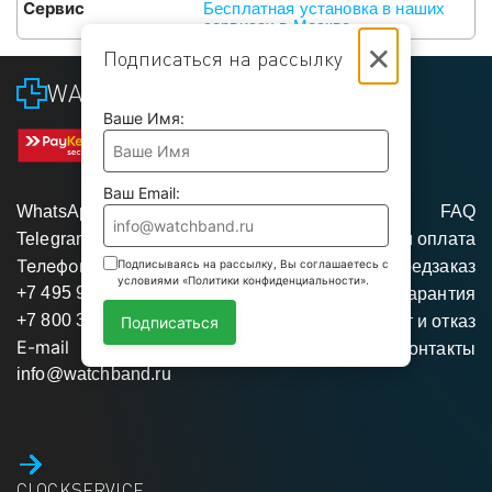
Сервис
Бесплатная установка в наших
сервисах в Москве
×
Подписаться на рассылку
WATCHBAND
Ваше Имя:
Ваш Email:
WhatsApp
FAQ
Telegram
Доставка и оплата
Телефоны
Подписываясь на рассылку, Вы соглашаетесь с
Предзаказ
условиями «Политики конфиденциальности».
+7 495 975 95 35
Гарантия
+7 800 350 34 04
Возврат и отказ
Подписаться
E-mail
Контакты
info@watchband.ru
CLOCKSERVICE