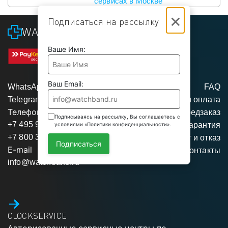
сервисах в Москве
×
Подписаться на рассылку
WATCHBAND
Ваше Имя:
Ваш Email:
WhatsApp
FAQ
Telegram
Доставка и оплата
Телефоны
Предзаказ
Подписываясь на рассылку, Вы соглашаетесь с
+7 495 975 95 35
Гарантия
условиями «Политики конфиденциальности».
+7 800 350 34 04
Возврат и отказ
Подписаться
E-mail
Контакты
info@watchband.ru
CLOCKSERVICE