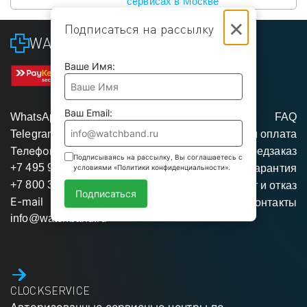
сервисах в Москве
×
Подписаться на рассылку
WATCHBAND
Ваше Имя:
Ваш Email:
WhatsApp
FAQ
Telegram
Доставка и оплата
Телефоны
Предзаказ
Подписываясь на рассылку, Вы соглашаетесь с
+7 495 975 95 35
Гарантия
условиями «Политики конфиденциальности».
+7 800 350 34 04
Возврат и отказ
Подписаться
E-mail
Контакты
info@watchband.ru
CLOCKSERVICE