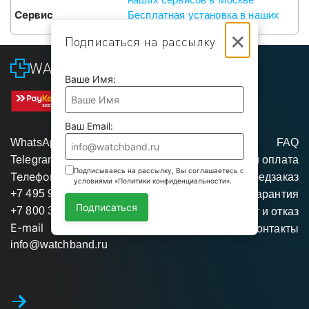
Сервис
Бесплатная установка в наших
сервисах в Москве
×
Подписаться на рассылку
WATCHBAND
Ваше Имя:
Ваш Email:
WhatsApp
FAQ
Telegram
Доставка и оплата
Подписываясь на рассылку, Вы соглашаетесь с
Телефоны
Предзаказ
условиями «Политики конфиденциальности».
+7 495 975 95 35
Гарантия
Подписаться
+7 800 350 34 04
Возврат и отказ
E-mail
Контакты
info@watchband.ru