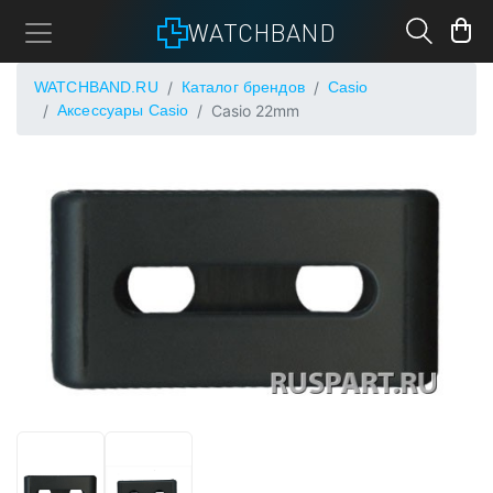
WATCHBAND
WATCHBAND.RU
Каталог брендов
Casio
Аксессуары Casio
Casio 22mm