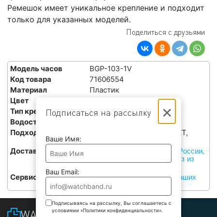
Ремешок имеет уникальное крепление и подходит
только для указанных моделей.
Поделиться с друзьями
Модель часов
BGP-103-1V
Код товара
71606554
Материал
Пластик
Цвет
Черный
×
Тип крепления
Уникальное
Подписаться на рассылку
Водостойкость
ДА
Подходит для часов
BGP-103-1V, BGP-103-1VZT,
Ваше Имя:
BGP-105-1V, BGP-105-1VZ
Доставка
Курьерами СДЭК по всей России,
или бесплатный самовывоз из
наших сервисов в Москве
Ваш Email:
Сервис
Бесплатная установка в наших
сервисах в Москве
Подписываясь на рассылку, Вы соглашаетесь с
условиями «Политики конфиденциальности».
WATCHBAND