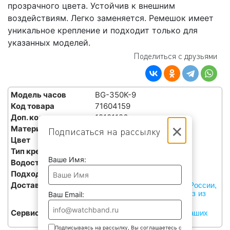
прозрачного цвета. Устойчив к внешним
воздействиям. Легко заменяется. Ремешок имеет
уникальное крепление и подходит только для
указанных моделей.
Поделиться с друзьями
Модель часов
BG-350K-9
Код товара
71604159
Доп. код
19101126
×
Материал
Пластик
Подписаться на рассылку
Цвет
Прозрачный
Тип крепления
Уникальное
Ваше Имя:
Водостойкость
ДА
Подходит для часов
BG-350K-9, BG-350K-9T
Доставка
Курьерами СДЭК по всей России,
или бесплатный самовывоз из
Ваш Email:
наших сервисов в Москве
Сервис
Бесплатная установка в наших
сервисах в Москве
Подписываясь на рассылку, Вы соглашаетесь с