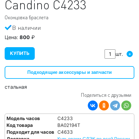
Candino
C4233
Оконцовка браслета
В наличии
Цена:
800
₽
КУПИТЬ
+
шт.
Подходящие аксессуары и запчасти
стальная
Поделиться с друзьями
Модель часов
C4233
Код товара
BA02194T
Подходит для часов
C4633
Доставка
Курьерами СДЭК по всей России,