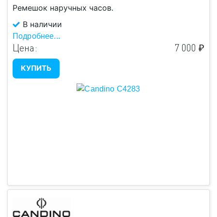
Ремешок наручных часов.
Цвет
В наличии
Подробнее...
Есть в
Цена:
7 000 ₽
Подобрать
наличии
КУПИТЬ