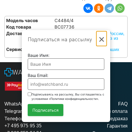
Модель часов
C4484/4
Код товара
BC07736
Доставка
Курьерами СДЭК по всей России,
×
или бесплатный самовывоз из
Подписаться на рассылку
наших сервисов в Москве
Сервис
Бесплатная установка в наших
сервисах в Москве
Ваше Имя:
WATCHBAND
Ваш Email:
Подписываясь на рассылку, Вы соглашаетесь с
условиями «Политики конфиденциальности».
WhatsApp
FAQ
Подписаться
Telegram
Доставка и оплата
Телефоны
Предзаказ
+7 495 975 95 35
Гарантия