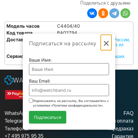
Поделиться с друзьями
Модель часов
C4404/40
Код товара
BA02794
×
Доставка
Курьерами СДЭК по всей России,
Подписаться на рассылку
или бесплатный самовывоз из
наших сервисов в Москве
Сервис
Бесплатная установка в наших
Ваше Имя:
сервисах в Москве
WATCHBAND
Ваш Email:
Подписываясь на рассылку, Вы соглашаетесь с
условиями «Политики конфиденциальности».
WhatsApp
FAQ
Подписаться
Telegram
Доставка и оплата
Телефоны
Предзаказ
+7 495 975 95 35
Гарантия