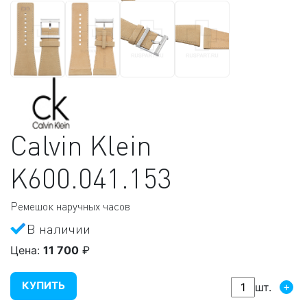
Calvin Klein
K600.041.153
Ремешок наручных часов
В наличии
Цена:
11 700
₽
КУПИТЬ
+
шт.