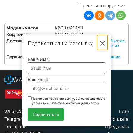
Поделиться с друзьями
Модель часов
K600.041.153
Код товара
K600.041.153
×
Доставка
Курьерами СДЭК по всей России,
Подписаться на рассылку
или бесплатный самовывоз из
наших сервисов в Москве
Сервис
Бесплатная установка в наших
Ваше Имя:
сервисах в Москве
WATCHBAND
Ваш Email:
Подписываясь на рассылку, Вы соглашаетесь с
условиями «Политики конфиденциальности».
WhatsApp
FAQ
Подписаться
Telegram
Доставка и оплата
Телефоны
Предзаказ