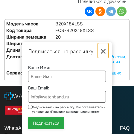
Поделиться с друзьями
Модель часов
B20X18XLSS
Код товара
FCS-B20X18XLSS
Ширина ремешка
20
Ширина у застежки
18
×
Длина
XL
Подписаться на рассылку
Доставка
Курьерами СДЭК по всей России,
или бесплатный самовывоз из
наших сервисов в Москве
Ваше Имя:
Сервис
Бесплатная установка в наших
сервисах в Москве
Ваш Email:
WATCHBAND
Подписываясь на рассылку, Вы соглашаетесь с
условиями «Политики конфиденциальности».
Подписаться
WhatsApp
FAQ